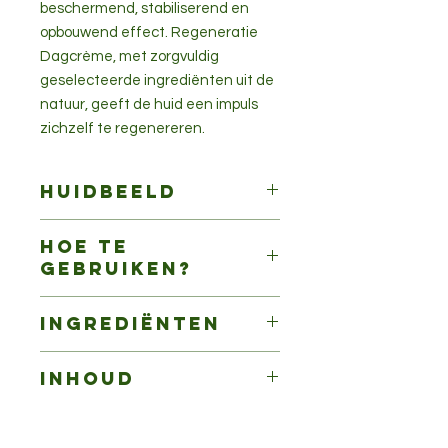
beschermend, stabiliserend en
opbouwend effect. Regeneratie
Dagcrème, met zorgvuldig
geselecteerde ingrediënten uit de
natuur, geeft de huid een impuls
zichzelf te regenereren.
Huidbeeld
Voor de rijpere huid
Hoe te
gebruiken?
Breng Regeneratie Dagcrème ’s
Ingrediënten
ochtends na de reiniging,
versterking en vitalisering op het
Aqua, Simmondsia Chinensis Seed
gezicht aan. Als vetvrije
Inhoud
Oil, Persea Gratissima Oil, Alcohol,
basisnachtverzorging adviseren we
Prunus Amygdalus Dulcis Oil,
na de reiniging en de versterking
40 ml
Glycerin, Sucrose Laurate, Rosa
het Regeneratie Serum van
Damascena Flower Extract, Olea