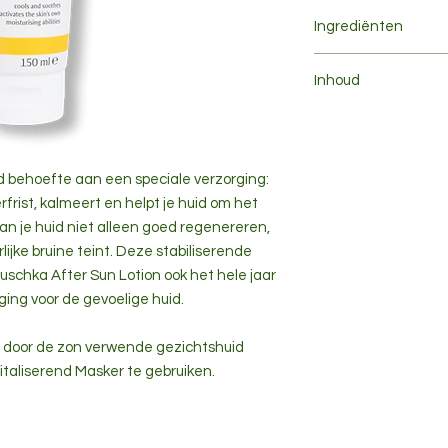
Breng de After Sun 
Ingrediënten
je huid aan. De loti
huid.
Aqua, Rosa Canina F
Inhoud
Extract, Alcohol, Gly
Butyrospermum Parki
150 ml
Root Extract, Mese
Extract, Anthyllis V
Kernel Oil, Calendula
d behoefte aan een speciale verzorging:
Cetearyl Alcohol, He
rfrist, kalmeert en helpt je huid om het
Damascena Flower Ce
kan je huid niet alleen goed regenereren,
Chinensis Seed Oil, 
ijke bruine teint. Deze stabiliserende
Citral*, Citronellol*,
Benzyl Benzoate*, Eu
chka After Sun Lotion ook het hele jaar
Propolis Cera.
ging voor de gevoelige huid.
*from natural essenti
de door de zon verwende gezichtshuid
italiserend Masker te gebruiken.