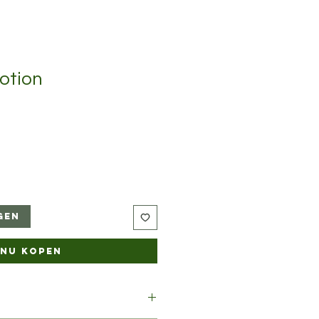
otion
gen
Nu kopen