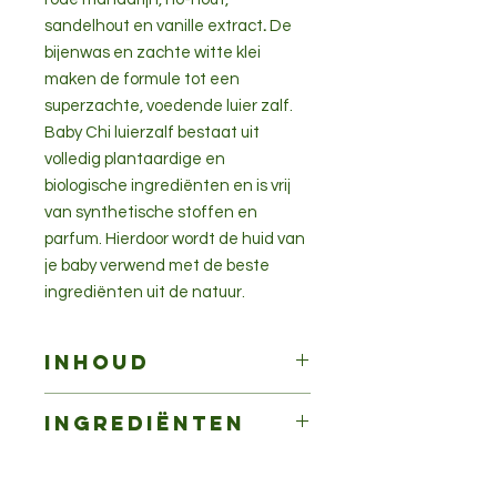
sandelhout en vanille extract
.
De
bijenwas en zachte witte klei
maken de formule tot een
superzachte, voedende luier zalf.
Baby Chi luierzalf bestaat uit
volledig plantaardige en
biologische ingrediënten en is vrij
van synthetische stoffen en
parfum. Hierdoor wordt de huid van
je baby verwend met de beste
ingrediënten uit de natuur.
Inhoud
100 ml
Ingrediënten
Ricinus communis seed oil, Cocos
nucifera oil, Butyrospermum parkii