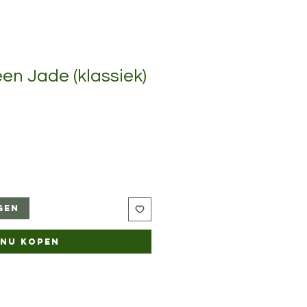
en Jade (klassiek)
gen
Nu kopen