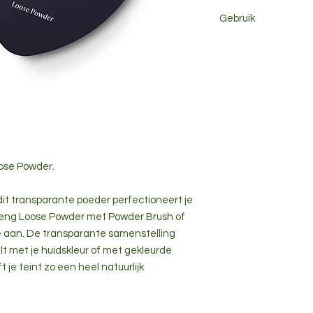
Gebruik
Tapioca Starch, Silk 
Diatomaceous Earth 
Breng Loose Powder
Vulneraria Extract, 
op je huid.
Virginiana (Witch Ha
Sinensis Leaf Extrac
Linalool*, Citronellol
Benzyl Benzoate*, Fa
Salicylate*, Benzyl Al
77491, CI 77492, CI 7
*from natural essenti
oose Powder.
dit transparante poeder perfectioneert je
Breng Loose Powder met Powder Brush of
 aan. De transparante samenstelling
 met je huidskleur of met gekleurde
 je teint zo een heel natuurlijk