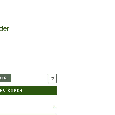
der
gen
Nu kopen