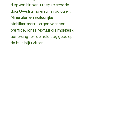
diep van binnenuit tegen schade
door UV-straling en vrije radicalen.
Mineralen en natuurlijke
stabilisatoren:
Zorgen voor een
prettige, lichte textuur die makkelijk
aanbrengt en de hele dag goed op
de huid blijft zitten.
Ingrediënten
Aqua (Water), Zinc Oxide, Vitis
Toepassingen &
Vinifera (Grape) Seed Oil,
tips
Caprylic/Capric Triglyceride,
Sorbitan Olivate, Squalane,
Smeer vóór het zonnen het hele
Pongamia Glabra (Karanja) Seed Oil,
Inhoud
lichaam van je baby of kind royaal in
Tocopheryl Acetate, Magnesium
en herhaal regelmatig, zeker na
Sulfate, Bisabolol, Haematococcus
50 ml
zwemmen of afvegen.
Pluvialis Extract, Gluconolactone,
Vermijd direct zonlicht bij baby's
Pongamia Pinnata Seed Extract,
jonger dan 6 maanden zoveel