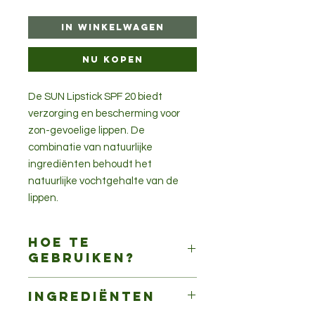
In winkelwagen
Nu kopen
De SUN Lipstick SPF 20 biedt
verzorging en bescherming voor
zon-gevoelige lippen. De
combinatie van natuurlijke
ingrediënten behoudt het
natuurlijke vochtgehalte van de
lippen.
Hoe te
gebruiken?
Naar behoefte aanbrengen op de
Ingrediënten
lippen.