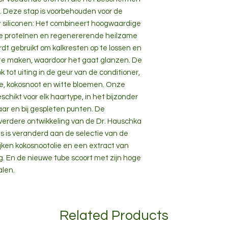
. Deze stap is voorbehouden voor de
 siliconen: Het combineert hoogwaardige
jke proteïnen en regenererende heilzame
dt gebruikt om kalkresten op te lossen en
 te maken, waardoor het gaat glanzen. De
ot uiting in de geur van de conditioner,
le, kokosnoot en witte bloemen. Onze
schikt voor elk haartype, in het bijzonder
aar en bij gespleten punten. De
 verdere ontwikkeling van de Dr. Hauschka
ets is veranderd aan de selectie van de
jken kokosnootolie en een extract van
g. En de nieuwe tube scoort met zijn hoge
len.
Related Products